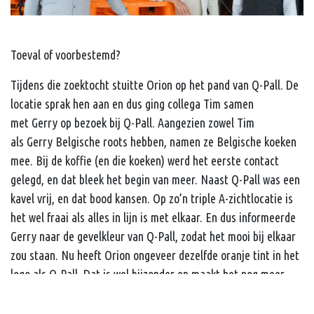
Toeval of voorbestemd?
Tijdens die zoektocht stuitte Orion op het pand van Q-Pall. De
locatie sprak hen aan en dus ging collega Tim samen
met Gerry op bezoek bij Q-Pall. Aangezien zowel Tim
als Gerry Belgische roots hebben, namen ze Belgische koeken
mee. Bij de koffie (en die koeken) werd het eerste contact
gelegd, en dat bleek het begin van meer. Naast Q-Pall was een
kavel vrij, en dat bood kansen. Op zo’n triple A-zichtlocatie is
het wel fraai als alles in lijn is met elkaar. En dus informeerde
Gerry naar de gevelkleur van Q-Pall, zodat het mooi bij elkaar
zou staan. Nu heeft Orion ongeveer dezelfde oranje tint in het
logo als Q-Pall. Dat is wel bijzonder en maakt het nog meer
een eenheid. Bjorn zei toen lachend tegen Gerry: “Zolang je
maar niet ook in kunststof pallets gaat, vind ik het allemaal