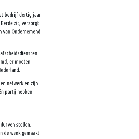
t bedrijf dertig jaar
Eerde zit, verzorgt
nten van Ondernemend
r afscheidsdiensten
eamd, er moeten
Nederland.
een netwerk en zijn
één partij hebben
durven stellen.
n in de week gemaakt.