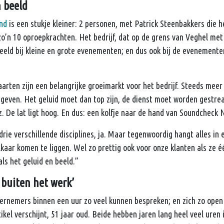
n beeld
nd
is een stukje kleiner: 2 personen, met Patrick Steenbakkers die he
zo’n 10 oproepkrachten. Het bedrijf, dat op de grens van Veghel met 
 beeld bij kleine en grote evenementen; en dus ook bij de eveneme
aarten zijn een belangrijke groeimarkt voor het bedrijf. Steeds mee
egeven. Het geluid moet dan top zijn, de dienst moet worden gestr
 De lat ligt hoog. En dus: een kolfje naar de hand van Soundcheck 
rie verschillende disciplines, ja. Maar tegenwoordig hangt alles in 
 elkaar komen te liggen. Wel zo prettig ook voor onze klanten als ze 
als het geluid en beeld.”
n buiten het werk’
ernemers binnen een uur zo veel kunnen bespreken; en zich zo open 
rtikel verschijnt, 51 jaar oud. Beide hebben jaren lang heel veel ure