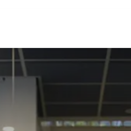
ste nieuws
Aankomende bijeenkomsten
Links