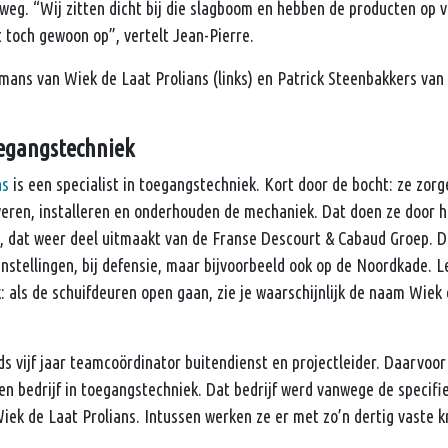
eg. “Wij zitten dicht bij die slagboom en hebben de producten op v
t toch gewoon op”, vertelt Jean-Pierre.
mans van Wiek de Laat Prolians (links) en Patrick Steenbakkers va
oegangstechniek
ns
is een specialist in toegangstechniek. Kort door de bocht: ze zor
veren, installeren en onderhouden de mechaniek. Dat doen ze door h
l, dat weer deel uitmaakt van de Franse Descourt & Cabaud Groep. D
nstellingen, bij defensie, maar bijvoorbeeld ook op de Noordkade. L
 als de schuifdeuren open gaan, zie je waarschijnlijk de naam Wiek 
nds vijf jaar teamcoördinator buitendienst en projectleider. Daarvoo
n bedrijf in toegangstechniek. Dat bedrijf werd vanwege de specifi
ek de Laat Prolians. Intussen werken ze er met zo’n dertig vaste k