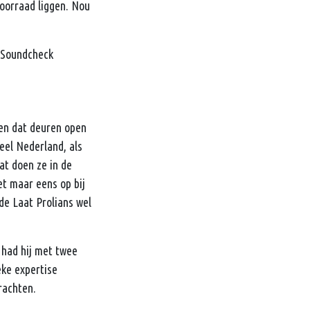
oorraad liggen. Nou
n Soundcheck
gen dat deuren open
eel Nederland, als
at doen ze in de
et maar eens op bij
de Laat Prolians wel
r had hij met twee
eke expertise
rachten.