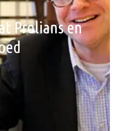
at Prolians en
goed