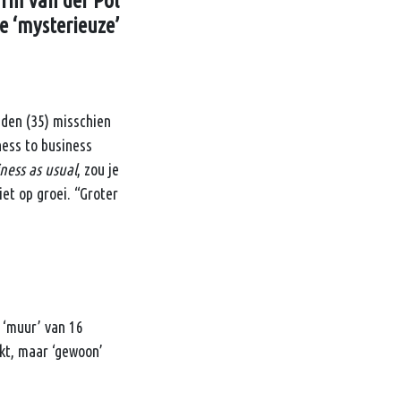
arm van der Pol
e ‘mysterieuze’
jden (35) misschien
ess to business
ness as usual
, zou je
et op groei. “Groter
e ‘muur’ van 16
jkt, maar ‘gewoon’