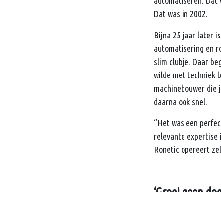
automatiseren. Dat 
Dat was in 2002.
Bijna 25 jaar later 
automatisering en ro
slim clubje. Daar be
wilde met techniek b
machinebouwer die ju
daarna ook snel.
“Het was een perfect
relevante expertise i
Ronetic opereert zel
‘Groei geen doe
Harm studeerde desti