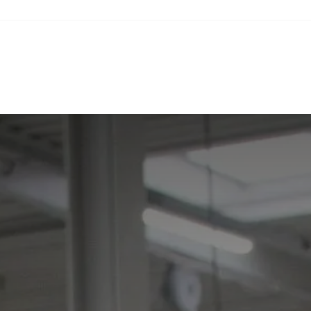
ste nieuws
Aankomende bijeenkomsten
Links