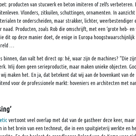
oet: producten van stucwerk en beton imiteren of zelfs verbeteren
itenleven. Vlonders, zitkuilen, schuttingen, ornamenten. In aanzicht
erialen te onderscheiden, maar strakker, lichter, weerbestendiger e
 naad. Producten, zoals Rob die omschrijft, met een ‘grote heb- en
ie dit op deze manier doet, de enige in Europa hoogstwaarschijnlijk
ereld …
 binnen, dan valt het direct op: hé, waar zijn de machines? “Die zijn
erk. Wij doen geen serieproductie, maar maken unieke objecten. Gooi
 wij maken het. En ja, dat betekent dat wij aan de bovenkant van de 
uitend voor de professionele markt: hoveniers en architecten met n
sing’
etic
vertoont veel overlap met dat van de gastheer deze keer, maar i
 in het brein van een techneut, die in een spuitgieterij werkte en h