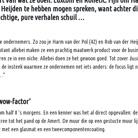
eft van wat ze doen: Luxcom en Ronetic. Fijn om H
 Heijden te hebben mogen spreken, want achter di
htige, pure verhalen schuil …
e ondernemers. Zo zou je Harm van der Pol (42) en Rob van der Hei
Want allebei maken ze een prachtig maatwerk product voor de busin
ren ze in een niche. Allebei doen ze het gewoon goed. Tot zover
busi
s de insteek waarmee ze ondernemen net iets anders: de focus ligt ni
 …”
 wow-factor’
 om half 8 ’s morgens. En een kenner was het al direct opgevallen: d
tree tot het pand op de Amert. De muur die op een gestucte muur li
t met een glasmat en een tweecomponentencoating.