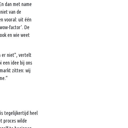
. En dan met name
 niet van de
n vooral: uit één
 wow-factor’. De
 ook en wie weet
 er niet”, vertelt
 een idee bij ons
markt zitten: wij
ame.”
s tegelijkertijd heel
et proces wilde