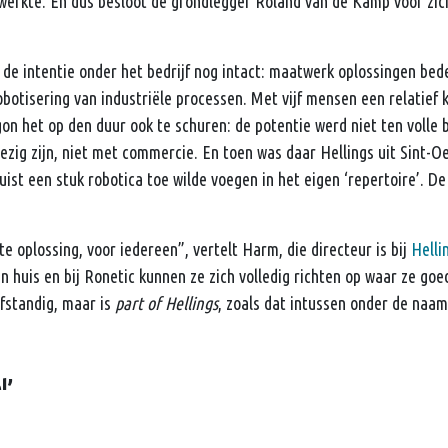
werkte. En dus besloot de grondlegger Roland van de Kamp voor zich
is de intentie onder het bedrijf nog intact: maatwerk oplossingen bed
botisering van industriële processen. Met vijf mensen een relatief
gon het op den duur ook te schuren: de potentie werd niet ten volle
ezig zijn, niet met commercie. En toen was daar Hellings uit Sint-O
ist een stuk robotica toe wilde voegen in het eigen ‘repertoire’. De 
e oplossing, voor iedereen”, vertelt Harm, die directeur is bij
Helli
n huis en bij Ronetic kunnen ze zich volledig richten op waar ze goed
fstandig, maar is
part of Hellings
, zoals dat intussen onder de naam
l’
jds af bij Hellings, bleef er werken, zag het bedrijf groeien van 8 