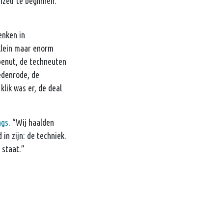
zelf te beginnen.
enken in
 klein maar enorm
 benut, de techneuten
edenrode, de
klik was er, de deal
ngs
. “Wij haalden
 in zijn: de techniek.
 staat.”
naar meer dan 100