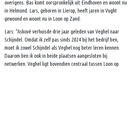
overigens. Bas komt oorspronkelijk uit Eindhoven en woont nu
in Helmond. Lars, geboren in Lierop, heeft jaren in Vught
gewoond en woont nu in Loon op Zand.
Lars: “Askové verhuisde drie jaar geleden van Veghel naar
Schijndel. Omdat ik zelf pas sinds 2024 bij het bedrijf ben,
moet ik zowel Schijndel als Veghel nog beter leren kennen.
Daarom ben ik ook in beide plaatsen aangesloten bij
netwerken. Veghel ligt bovendien centraal tussen Loon op
Zand en Beuningen, waar mijn compagnon Jean Marie woont.
De voormalige eigenaar Leon Heemskerk is nog altijd
betrokken als aandeelhouder én adviseur. Leon had een sterke
band met Veghel, en de thema’s en evenementen van
Ondernemend Veghel spreken Askové erg aan, vandaar dat we
ook bewust lid blijven van Ondernemend Veghel.”
Bas vult aan vanuit zijn ervaring: “Ik heb sowieso veel
bestaande relaties in Veghel en blijf via de evenementen graag