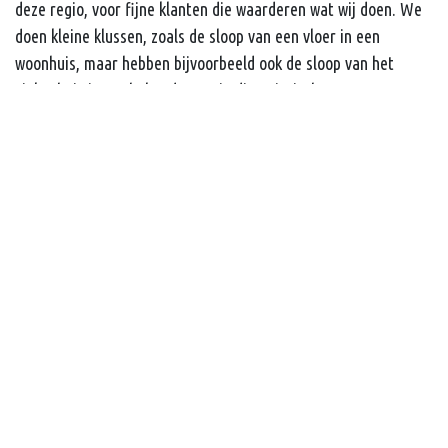
deze regio, voor fijne klanten die waarderen wat wij doen. We
doen kleine klussen, zoals de sloop van een vloer in een
woonhuis, maar hebben bijvoorbeeld ook de sloop van het
ziekenhuis in Veghel gedaan. Die diversiteit, het contact met
zo veel verschillende mensen … dat is gewoon leuk. En dan
hebben we ook gewoon een fijn bedrijf: met zijn allen koffie
drinken in de kantine, op vrijdags een biertje … De dingen die
we doen, willen we goed doen. We hoeven niet perse groter te
worden.”
De dingen relativeren. Jeroen de Kort heeft het wel geleerd.
Zijn schoonvader overleed toen hij 48 was, zijn zwager en
compagnon vorig jaar, pas 40 jaar oud. “Ook dan merk je dat
het fijn is dat je een ‘gewoon’ en menselijk bedrijf bent. We
zetten samen de schouders eronder. Het werk moet immers
door …”